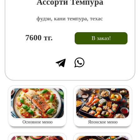
Ассорти Темпура
фудзи, кани темпура, техас
7600
тг.
В заказ!
Основное меню
Японское меню