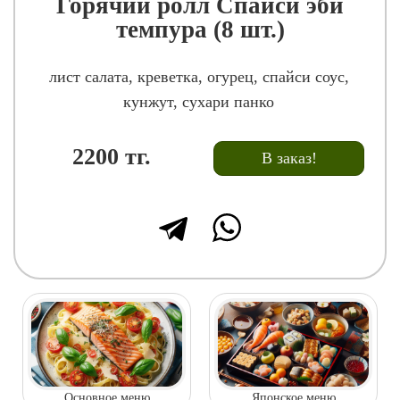
Горячий ролл Спайси эби
темпура (8 шт.)
лист салата, креветка, огурец, спайси соус,
кунжут, сухари панко
2200
тг.
В заказ!
Основное меню
Японское меню