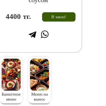
4400
тг.
В заказ!
Банкетное
Меню на
меню
вынос