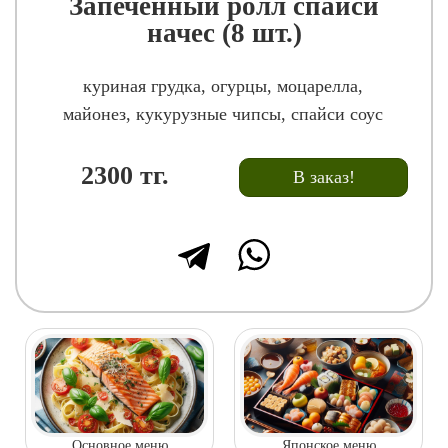
Запеченный ролл спайси
начес (8 шт.)
куриная грудка, огурцы, моцарелла,
майонез, кукурузные чипсы, спайси соус
2300
тг.
В заказ!
Основное меню
Японское меню